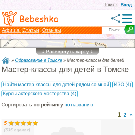
Томск
Вход
Bebeshka
Афиша
Статьи
Отзывы
↓
↓
Развернуть карту
»
Образование в Томске
»
Мастер-классы для детей
Мастер-классы для детей в Томске
Найти мастер-классы для детей рядом со мной
ИЗО
(4)
Курсы актерского мастерства
(4)
Сортировать
по рейтингу
по названию
1
2
»
5
(535 оценок)