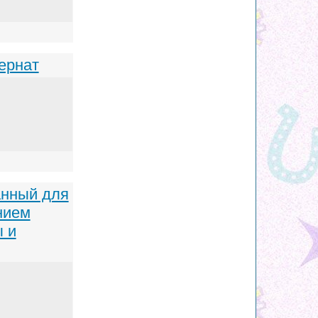
ернат
анный для
нием
 и