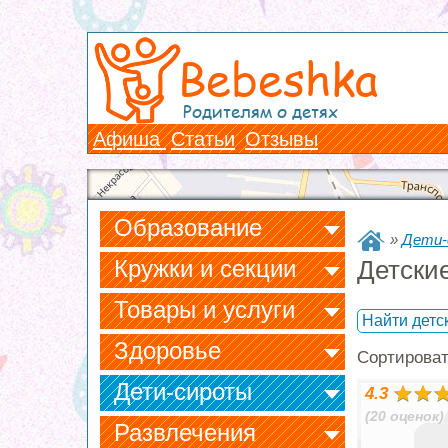
Bebeshka
Родителям о детях
Афиша
Статьи
Отзывы
Образование
»
Дети-
Кружки и секции
Детские
Товары и услуги
Найти детс
Здоровье
Сортирова
Дети-сироты
4.3
(20 оценок)
Развлечения