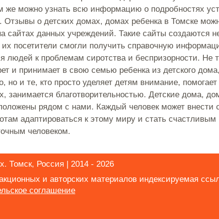
м же можно узнать всю информацию о подробностях ус
. Отзывы о детских домах, домах ребенка в Томске можн
на сайтах данных учреждений. Такие сайты создаются н
ы их посетители смогли получить справочную информаци
я людей к проблемам сиротства и беспризорности. Не т
ерет и принимает в свою семью ребенка из детского дома
, но и те, кто просто уделяет детям внимание, помогает
х, занимается благотворительностью. Детские дома, до
положены рядом с нами. Каждый человек может внести с
отам адаптироваться к этому миру и стать счастливым
очным человеком.
. Томск, Россия | 2014 - 2026
дакционных и авторских материалов индексируемая ссы