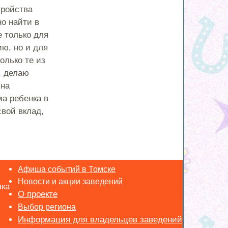
тройства
о найти в
е только для
ю, но и для
олько те из
, делаю
 на
ма ребенка в
вой вклад,
Афиша событий в Томске
Новости и акции заведений
лка
Выбор региона