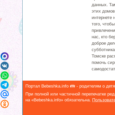
данных. Та
этих домов
интернете 
того, чтоб
привлечени
нас, кто б
доброе дело
субботника
Томске рас
помочь сир
самодостат
Портал Bebeshka.info 👪 - родителям о детях
При полной или частичной перепечатке ре
на «Bebeshka.info» обязательна.