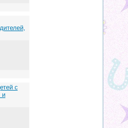
дителей,
етей с
 и