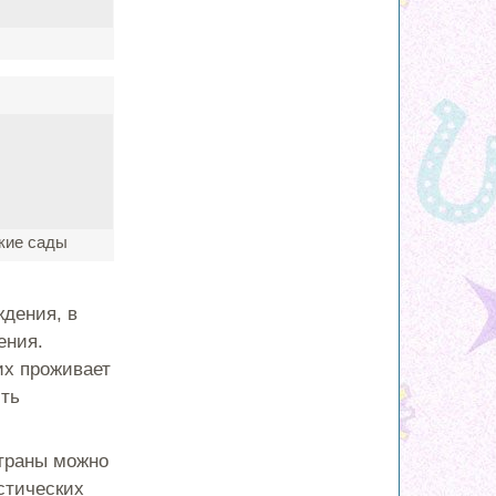
ские сады
ждения, в
ения.
их проживает
сть
страны можно
стических