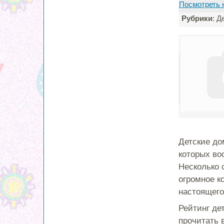
Посмотреть 
Рубрики
: Д
Детские до
которых во
Несколько 
огромное к
настоящего
Рейтинг де
прочитать 